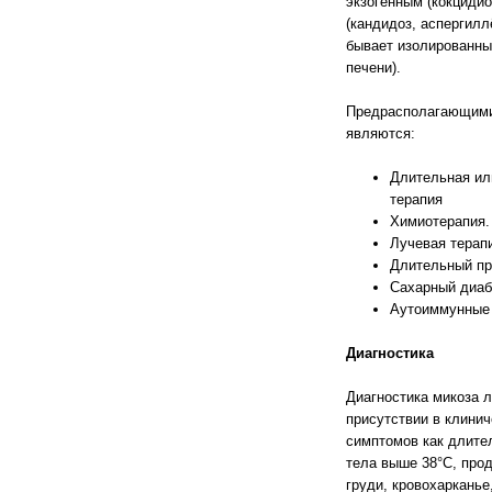
экзогенным (кокцидио
(кандидоз, аспергилл
бывает изолированны
печени).
Предрасполагающими
являются:
Длительная ил
терапия
Химиотерапия.
Лучевая терап
Длительный пр
Сахарный диаб
Аутоиммунные 
Диагностика
Диагностика микоза л
присутствии в клинич
симптомов как длите
тела выше 38°C, про
груди, кровохарканье