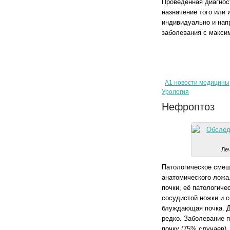
Проведенная диагнос
назначение того или 
индивидуально и нап
заболевания с макси
А1 новости медицины
Урология
Нефроптоз
Леч
Патологическое смещ
анатомического ложа
почки, её патологиче
сосудистой ножки и с
блуждающая почка. Д
редко. Заболевание 
почку (75% случаев).