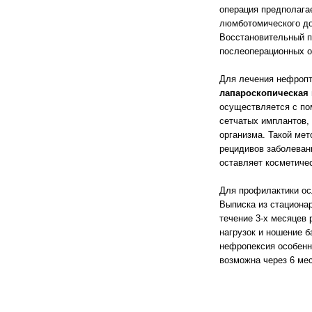
операция предполага
люмботомического до
Восстановительный п
послеоперационных о
Для лечения нефропт
лапароскопическая
осуществляется с п
сетчатых имплантов,
организма. Такой ме
рецидивов заболевани
оставляет косметиче
Для профилактики ос
Выписка из стационар
течение 3-х месяцев
нагрузок и ношение 
нефропексия особенн
возможна через 6 ме