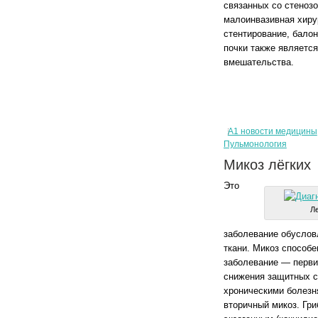
связанных со стеноз
малоинвазивная хирур
стентирование, бало
почки также является
вмешательства.
А1 новости медицины
Пульмонология
Микоз лёгких
Это
Ле
заболевание обуслов
ткани. Микоз способе
заболевание — перви
снижения защитных с
хроническими болезня
вторичный микоз. Гр