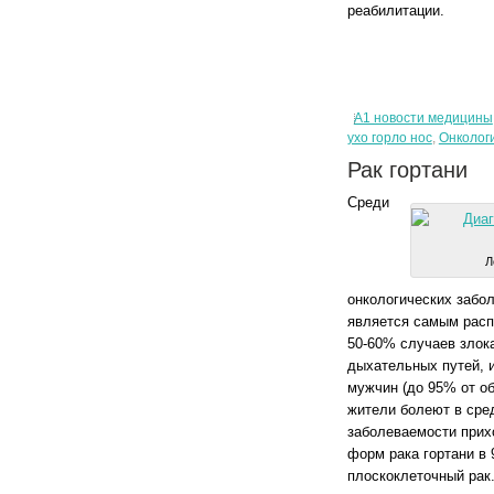
реабилитации.
А1 новости медицины
ухо горло нос
,
Онколог
Рак гортани
Среди
Л
онкологических забол
является самым расп
50-60% случаев злок
дыхательных путей, 
мужчин (до 95% от о
жители болеют в сред
заболеваемости прихо
форм рака гортани в
плоскоклеточный рак