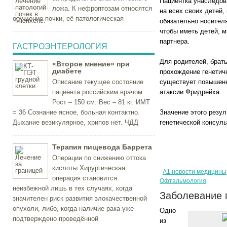
Пациентка унаследов
ложа. К нефроптозам относятся
на всех своих детей,
опущение почки, её патологическая
обязательно носител
чтобы иметь детей, 
партнера.
ГАСТРОЭНТЕРОЛОГИЯ
Для родителей, брат
«Второе мнение» при
диабете
прохождение генетич
Описание текущее состояние
существует повышенн
пациента российским врачом
атаксии Фридрейха.
Рост – 150 см. Вес – 81 кг. ИМТ
= 36 Сознание ясное, больная контактно.
Значение этого резул
Дыхание везикулярное, хрипов нет. ЧДД
генетической консуль
Терапия пищевода Баррета
Операции по снижению оттока
кислоты Хирургическая
А1 новости медицины
операция становится
Офтальмология
неизбежной лишь в тех случаях, когда
Заболевание 
значителен риск развития злокачественной
опухоли, либо, когда наличие рака уже
Одно
подтверждено проведённой
из