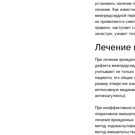
установить наличие 
лечение. Как известн
межпредсердной пере
не проявляются симпт
правило, наступает с
зачастую, узнают то
Лечение 
При лечение врожден
дефекта межпредсерд
учитывают не только 
пациента, его общее 
размер отверстия зн
интенсивную медикам
антикоагулянты).
При неэффективности
оперативное вмешате
лечения врожденных 
метод эндоваскулярн
метод вмешательств