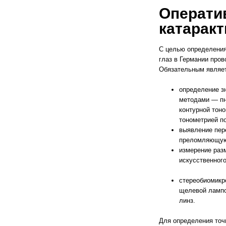
Операти
катарак
С целью определения
глаз в Германии пров
Обязательным являет
определение з
методами — пн
контурной тон
тонометрией п
выявление пере
преломляющую 
измерение раз
искусственного
стереобиомикро
щелевой лампо
линз.
Для определения точ