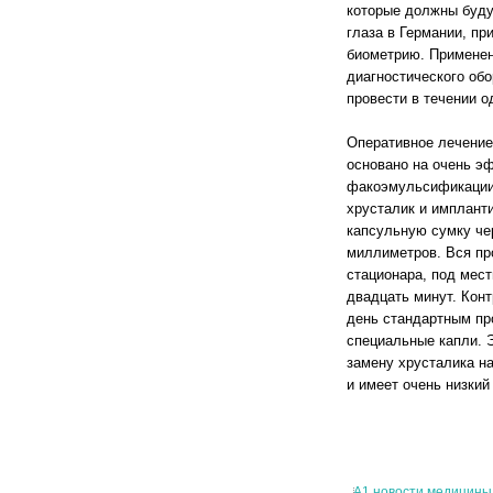
которые должны буду
глаза в Германии, п
биометрию. Применен
диагностического об
провести в течении о
Оперативное лечение
основано на очень э
факоэмульсификации
хрусталик и имплант
капсульную сумку чер
миллиметров. Вся про
стационара, под мест
двадцать минут. Ко
день стандартным пр
специальные капли. 
замену хрусталика н
и имеет очень низкий
А1 новости медицины