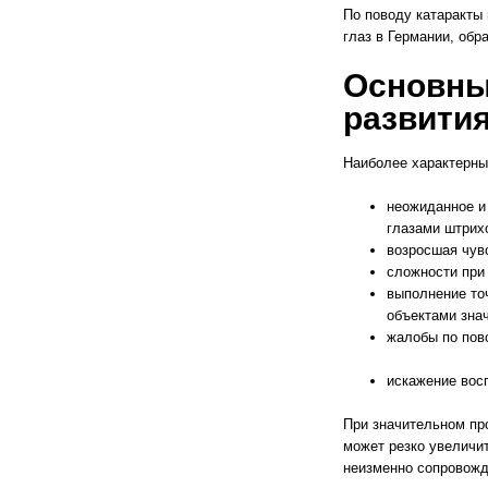
По поводу катаракты
глаз в Германии, обр
Основны
развити
Наиболее характерны
неожиданное и
глазами штрихо
возросшая чувс
сложности при 
выполнение то
объектами зна
жалобы по пов
искажение восп
При значительном пр
может резко увеличит
неизменно сопровожд