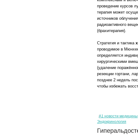
проведение курсов л
терапия может осуще
источников облучения
радиоактивного веще
(брахитерапия).
Стратегия и тактика
х
проводимое в Мюнхен
определяется индиви
хирургическими вмеш
(удаление поражённо
резекции гортани, ла
позднее 2 недель пос
чтобы избежать восс
А1 новости медицины
Эндокринология
Гиперальдост