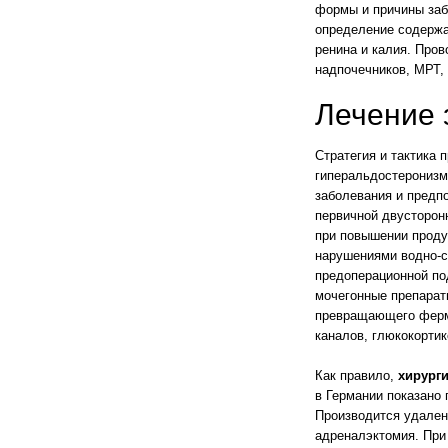
формы и причины заб
определение содержа
ренина и калия. Про
надпочечников, МРТ, 
Лечение 
Стратегия и тактика 
гиперальдостеронизм
заболевания и предп
первичной двусторон
при повышении проду
нарушениями водно-с
предоперационной по
мочегонные препараты
превращающего ферме
каналов, глюкокорти
Как правило,
хирург
в Германии показано
Производится удален
адреналэктомия. При