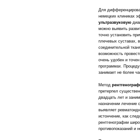
Для дифференцирован
немецких клиниках э
ультразвуковую
диаг
можно выявить разви
точно установить при
плечевых суставах, 
соединительной ткан
возможность провест
очень удобен и точе
программах. Процеду
занимает не более ча
Метод
рентгенограф
претерпел существен
двадцать лет и заним
назначении лечение 
выявляет ревматоидны
истончение, как след
рентгенографии широ
противопоказаний и н