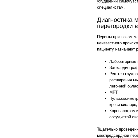
ухудшении самочувст
специалистам.
Диагностика 
перегородки 
Первым признаком м
неизвестного происх
пациенту назначают 
Лабораторные 
Эхокардиограф
Рентген грудно
расширения мы
легочной облас
МРТ.
Пульсоксиметр
крови кислоро
Коронарограмм
сосудистой си
Тщательно проведенн
межпредсердной пере