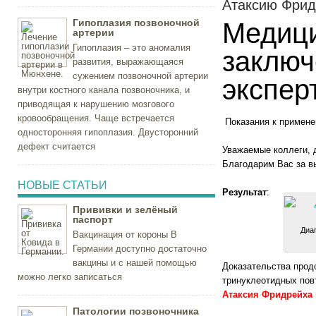
Атаксию Фрид
Гипоплазия позвоночной
Медиц
артерии
Гипоплазия – это аномалия
заключ
развития, выражающаяся
сужением позвоночной артерии
экспер
внутри костного канала позвоночника, и
приводящая к нарушению мозгового
кровообращения. Чаще встречается
Показания к примен
односторонняя гипоплазия. Двусторонний
дефект считается
Уважаемые коллеги, 
Благодарим Вас за в
НОВЫЕ СТАТЬИ
Результат
:
Прививки и зелёный
паспорт
Диа
Вакцинация от короны В
Германии доступно достаточно
вакцины и с нашей помощью
Доказательства прод
можно легко записаться
тринуклеотидных пов
Атаксия Фридрейха 
Патологии позвоночника