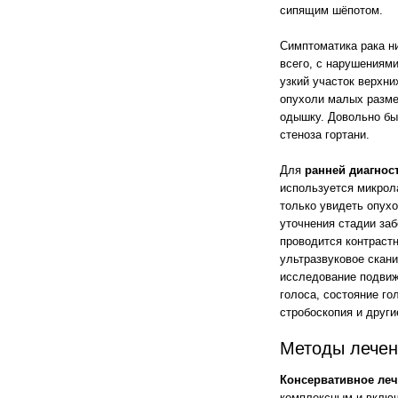
сипящим шёпотом.
Симптоматика рака н
всего, с нарушениям
узкий участок верхн
опухоли малых разме
одышку. Довольно бы
стеноза гортани.
Для
ранней диагнос
используется микрола
только увидеть опухо
уточнения стадии заб
проводится контраст
ультразвуковое скан
исследование подвиж
голоса, состояние г
стробоскопия и друг
Методы лечен
Консервативное ле
комплексным и включ