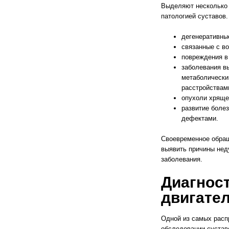
Выделяют несколько 
патологией суставов.
дегенеративны
связанные с в
повреждения в 
заболевания в
метаболически
расстройствам
опухоли хряще
развитие боле
дефектами.
Своевременное обращ
выявить причины нед
заболевания.
Диагност
двигате
Одной из самых расп
обследовании сустав