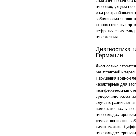
снижения почечного к
гиперпродукцией поч
распространёнными 
заболевания являются
стеноз почечных арте
нефротическим синдр
гипертензия.
Диагностика 
Германии
Диагностика строится
резистентной к терап
Нарушения водно-эле
характерные для это
периферическими отё
судорогами, развити
случаях развивается
недостаточность, не
гиперальдостеронизм
рамках основного за
симптоматики. Диффе
гиперальдостеронизм