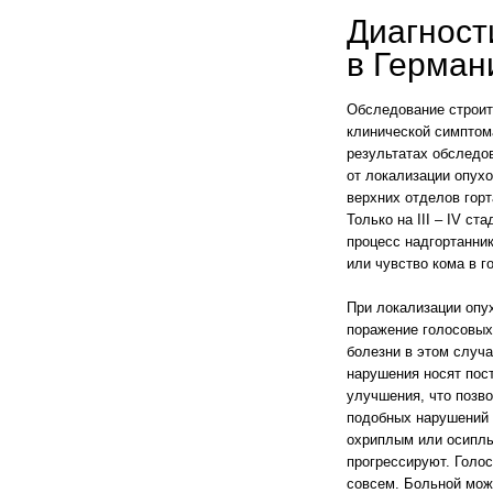
Диагност
в Герман
Обследование строит
клинической симптом
результатах обследо
от локализации опухо
верхних отделов горт
Только на III – IV с
процесс надгортанни
или чувство кома в г
При локализации опу
поражение голосовых
болезни в этом случа
нарушения носят пос
улучшения, что позв
подобных нарушений д
охриплым или осиплы
прогрессируют. Голос
совсем. Больной мож