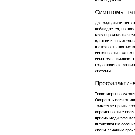
Симптомы пат
До тридцатилетнего в
наблюдается, но посл
могут проявляться с
одышке и значительно
в отечность нижних к
синюшности кожных п
симптомы начинают п
когда начинаю развив
системы.
Профилактиче
Такие меры необходи
Оберегать себя от и
триместре пройти со
беременности с особ
приему медикаментоз
интоксикацию организ
своим лечащим врачо