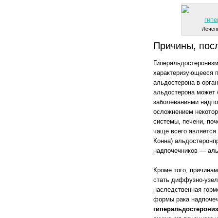
Лечен
Причины, пос
Гиперальдостеронизм 
характеризующееся 
альдостерона в орга
альдостерона может 
заболеваниями надпо
осложнением некотор
системы, печени, поч
чаще всего является
Конна) альдостеронп
надпочечников — ал
Кроме того, причина
стать диффузно-узел
наследственная горм
формы рака надпоче
гиперальдостерони