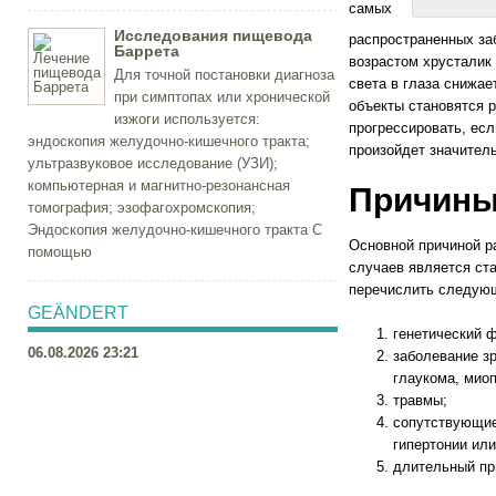
самых
Исследования пищевода
распространенных заб
Баррета
возрастом хрусталик 
Для точной постановки диагноза
света в глаза снижае
при симптопах или хронической
объекты становятся 
изжоги используется:
прогрессировать, если
эндоскопия желудочно-кишечного тракта;
произойдет значитель
ультразвуковое исследование (УЗИ);
компьютерная и магнитно-резонансная
Причины
томография; эзофагохромскопия;
Эндоскопия желудочно-кишечного тракта С
Основной причиной р
помощью
случаев является ст
перечислить следующ
GEÄNDERT
генетический ф
06.08.2026 23:21
заболевание з
глаукома, миопи
травмы;
сопутствующие
гипертонии или 
длительный пр