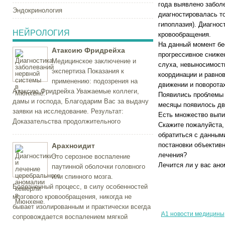
года выявлено забол
Эндокринология
диагностировалась то
гипоплазия). Диагнос
НЕЙРОЛОГИЯ
кровообращения.
На данный момент бе
Атаксию Фридрейха
прогрессивное сниже
Медицинское заключение и
слуха, невыносимость
экспертиза Показания к
координации и равно
применению: подозрения на
движении и поворотах
Атаксию Фридрейха Уважаемые коллеги,
Появились проблемы с
дамы и господа, Благодарим Вас за выдачу
месяцы появилось дво
заявки на исследование. Результат:
Есть множество выпи
Доказательства продолжительного
Скажите пожалуйста,
обратиться с данным
постановки объективн
Арахноидит
лечения?
Это серозное воспаление
Лечится ли у вас ан
паутинной оболочки головного
или спинного мозга.
Болезненный процесс, в силу особенностей
мозгового кровообращения, никогда не
бывает изолированным и практически всегда
А1 новости медицины
сопровождается воспалением мягкой