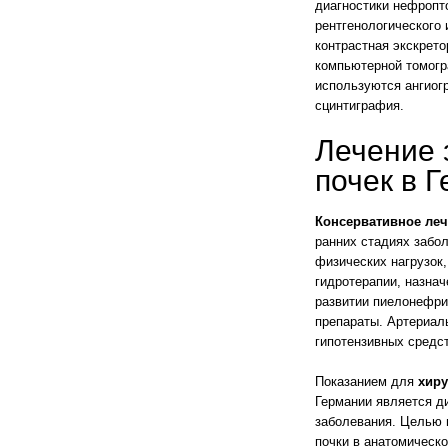
диагностики нефропт
рентгенологического 
контрастная экскрето
компьютерной томогр
используются ангиог
сцинтиграфия.
Лечение 
почек в 
Консервативное ле
ранних стадиях забол
физических нагрузок
гидротерапии, назна
развитии пиелонефри
препараты. Артериал
гипотензивных средст
Показанием для
хиру
Германии является ди
заболевания. Целью 
почки в анатомическ