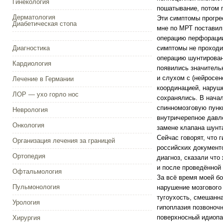
Гинекология
пошатывание, потом 
Дерматология
Эти симптомы прогрес
Диабетическая стопа
мне по МРТ поставил
операцию перфорации
Диагностика
симптомы не проходил
операцию шунтирован
Кардиология
появились значитель
и слухом с (нейросен
Лечение в Германии
координацией, наруш
ЛОР — ухо горло нос
сохранялись. В нача
спинномозговую пунк
Неврология
внутричерепное давл
Онкология
замене клапана шунта
Сейчас говорят, что 
Организация лечения за границей
российских документо
Ортопедия
диагноз, сказали что
и после проведённой 
Офтальмология
За всё время моей бо
Пульмонология
нарушение мозгового
тугоухость, смешанна
Урология
гипоплазия позвоночн
поверхносный идиопат
Хирургия