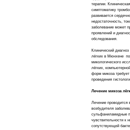
терапии. Клиническа
симптоматику тромбо
развивается сердечн
недостаточность, ток
заболевание может п
проявлений и диагнос
обследования.
Клинический диагноз
лёгких в Мюнхене по
микологического исс
лёгких, компьютерно
форм микоза требует 
проведения гистолог
Лечение микоза лёг
Лечение проводится в
возбудителя заболева
сульфаниламидные п
чувствительности к н
сопутствующей бакт