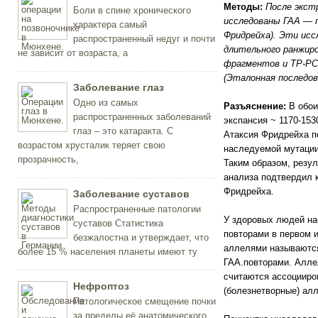
Методы:
После экст
Боли в спине хронического
исследованы ГАА — 
характера самый
Фридрейха). Эти ис
распространенный недуг и почти
длительного ранжиро
не зависит от возраста, а
фрагментов и TP-PC
(Эталонная последов
Заболевание глаз
Одно из самых
Разъяснение:
В обои
распространенных заболеваний
экспансия ~ 1170-153
глаз – это катаракта. С
Атаксия Фридрейха п
возрастом хрусталик теряет свою
наследуемой мутации
прозрачность,
Таким образом, резул
анализа подтвердил 
Фридрейха.
Заболевание суставов
Распространенные патологии
У здоровых людей на
суставов Статистика
повторами в первом 
безжалостна и утверждает, что
аллелями называются
более 15 % населения планеты имеют ту
ГАА.повторами. Алле
считаются ассоцииро
Нефроптоз
(болезнетворные) ал
Патологическое смещение почки
за пределы её анатомического