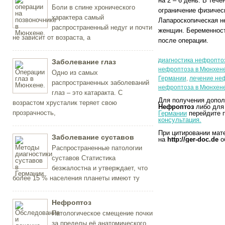
на 2 – 6 день. В теч
Боли в спине хронического
ограничение физичес
характера самый
Лапароскопическая н
распространенный недуг и почти
женщин. Беременност
не зависит от возраста, а
после операции.
диагностика нефропто
Заболевание глаз
нефроптоза в Мюнхен
Одно из самых
Германии
,
лечение не
распространенных заболеваний
нефроптоза в Мюнхен
глаз – это катаракта. С
Для получения допол
возрастом хрусталик теряет свою
Нефроптоз
либо для
прозрачность,
Германии
перейдите 
консультация.
При цитировании мат
Заболевание суставов
на
http://ger-doc.de
о
Распространенные патологии
суставов Статистика
безжалостна и утверждает, что
более 15 % населения планеты имеют ту
Нефроптоз
Патологическое смещение почки
за пределы её анатомического