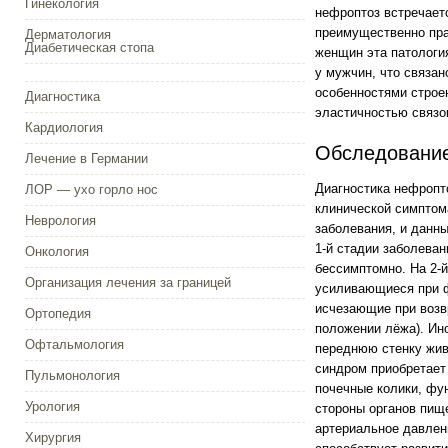
Гинекология
нефроптоз встречает
преимущественно пра
Дерматология
Диабетическая стопа
женщин эта патология
у мужчин, что связан
особенностями строе
Диагностика
эластичностью связо
Кардиология
Обследование
Лечение в Германии
Диагностика нефропт
ЛОР — ухо горло нос
клинической симптома
Неврология
заболевания, и данн
1-й стадии заболеван
Онкология
бессимптомно. На 2-й
Организация лечения за границей
усиливающиеся при ф
исчезающие при возв
Ортопедия
положении лёжа). Ин
Офтальмология
переднюю стенку жив
синдром приобретает
Пульмонология
почечные колики, фу
Урология
стороны органов пищ
артериальное давлен
Хирургия