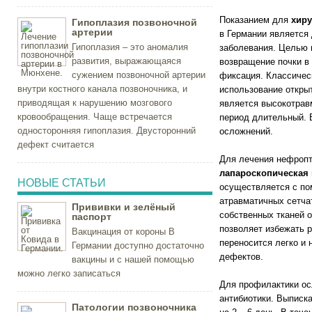
Показанием для
хиру
Гипоплазия позвоночной
артерии
в Германии является 
Гипоплазия – это аномалия
заболевания. Целью 
развития, выражающаяся
возвращение почки в
сужением позвоночной артерии
фиксация. Классичес
внутри костного канала позвоночника, и
использование откры
приводящая к нарушению мозгового
является высокотрав
кровообращения. Чаще встречается
период длительный. 
односторонняя гипоплазия. Двусторонний
осложнений.
дефект считается
Для лечения нефропт
лапароскопическая
НОВЫЕ СТАТЬИ
осуществляется с п
атравматичных сетча
Прививки и зелёный
собственных тканей 
паспорт
позволяет избежать 
Вакцинация от короны В
переносится легко и 
Германии доступно достаточно
дефектов.
вакцины и с нашей помощью
можно легко записаться
Для профилактики ос
антибиотики. Выписк
Патологии позвоночника