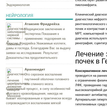
способствует развит
Эндокринология
пиелонефрита.
Клинический диагноз
НЕЙРОЛОГИЯ
диагностики нефропт
Атаксию Фридрейха
рентгенологического
почек и контрастная 
Медицинское заключение и
МРТ, компьютерной т
экспертиза Показания к
диагноза используют
применению: подозрения на
ренография, сцинтиг
Атаксию Фридрейха Уважаемые коллеги,
дамы и господа, Благодарим Вас за выдачу
Лечение 
заявки на исследование. Результат:
Доказательства продолжительного
почек в 
Арахноидит
Консервативное ле
Это серозное воспаление
проводится на ранних
паутинной оболочки головного
к ограничению физич
или спинного мозга.
ЛФК, проведению гид
Болезненный процесс, в силу особенностей
высококалорийной ди
мозгового кровообращения, никогда не
назначают антибакте
бывает изолированным и практически всегда
Артериальная гиперт
сопровождается воспалением мягкой
гипотензивных средст