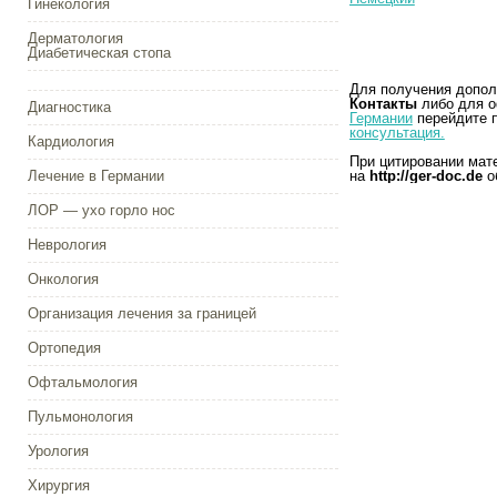
Гинекология
Дерматология
Диабетическая стопа
Для получения допол
Контакты
либо для о
Диагностика
Германии
перейдите 
консультация.
Кардиология
При цитировании мат
Лечение в Германии
на
http://ger-doc.de
о
ЛОР — ухо горло нос
Неврология
Онкология
Организация лечения за границей
Ортопедия
Офтальмология
Пульмонология
Урология
Хирургия