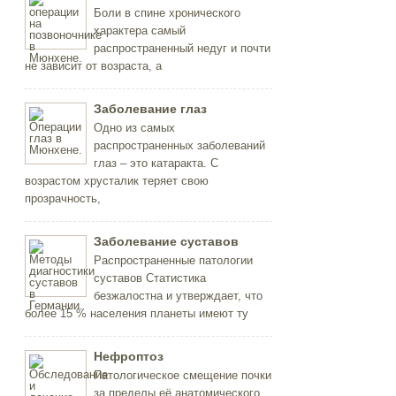
Боли в спине хронического
характера самый
распространенный недуг и почти
не зависит от возраста, а
Заболевание глаз
Одно из самых
распространенных заболеваний
глаз – это катаракта. С
возрастом хрусталик теряет свою
прозрачность,
Заболевание суставов
Распространенные патологии
суставов Статистика
безжалостна и утверждает, что
более 15 % населения планеты имеют ту
Нефроптоз
Патологическое смещение почки
за пределы её анатомического