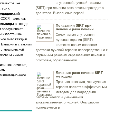
внутренней лучевой терапии
клиентов, не
(SIRT) при лечении рака печени проходит в
ться с
два этапа. Выполнение первой
едицинский
 СССР, таких как
больницы
в городе
Показания SIRT при
чи обслуживают
лечении рака печени
 известен как
Селективная внутренняя
рское пиво каждый
лучевая терапия (SIRT)
 Баварии и с такими
является новым способом
 с медицинской
доставки лучевой терапии непосредственно к
оточены самые
первичным раковым образованиям печени и
опухолям, образованными
ией, как лечения,
ить
Лечение рака печени SIRT
абилитационного
методом
Практика показала, что лучевая
терапия является эффективным
методом для подавдения
раковых клеток и уменьшения
злокачественных опухолей. Она широко
используется в