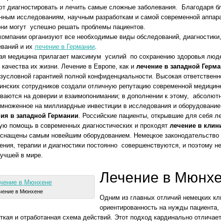
ют диагностировать и лечить самые сложные заболевания. Благодаря 
янным исследованиям, научным разработкам и самой современной аппар
они могут успешно решать проблемы пациентов.
омпании организуют все необходимые виды обследований, диагностики,
еваний и их
лечение в Германии
.
ая медицина прилагает максимум усилий по сохранению здоровья люд
качества их жизни. Лечение в Европе, как и
лечение в западной Герм
зусловной гарантией полной конфиденциальности. Высокая ответственн
инских сотрудников создали отличную репутацию современной медицин
ваются на доверии и взаимопонимании; в дополнении к этому, абсолютн
умноженное на миллиардные инвестиции в исследования и оборудование
ия в западной Германии
. Российские пациенты, открывшие для себя л
ую помощь в современных диагностических и проходят
лечение в клин
 оснащены самым новейшим оборудованием. Немецкое законодательство 
чения, терапии и диагностики постоянно совершенствуются, и поэтому 
лучшей в мире.
Лечение в Мюнхе
чение в Мюнхене
Одним из главных отличий немецких кл
ориентированность на нужды пациента, 
ёткая и отработанная схема действий. Этот подход кардинально отличаетс