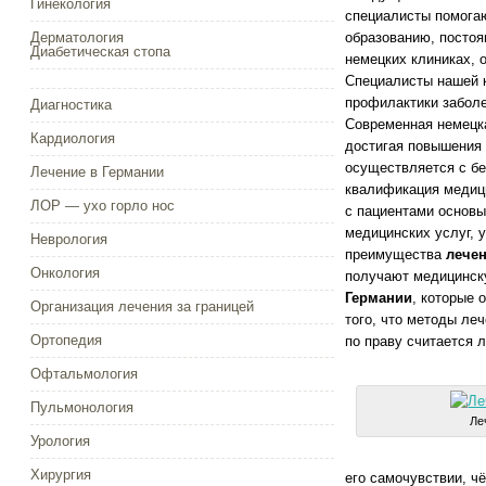
Гинекология
специалисты помога
Дерматология
образованию, посто
Диабетическая стопа
немецких клиниках, 
Специалисты нашей к
профилактики забол
Диагностика
Современная немецк
Кардиология
достигая повышения 
осуществляется с бе
Лечение в Германии
квалификация медиц
ЛОР — ухо горло нос
с пациентами основы
медицинских услуг, 
Неврология
преимущества
лечен
Онкология
получают медицинск
Германии
, которые
Организация лечения за границей
того, что методы ле
Ортопедия
по праву считается 
Офтальмология
Пульмонология
Ле
Урология
Хирургия
его самочувствии, ч