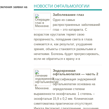
НОВОСТИ ОФТАЛЬМОЛОГИИ
рмления заявки на
Заболевание глаз
Одно из самых
распространенных заболеваний
глаз – это катаракта. С
возрастом хрусталик теряет свою
прозрачность, попадание света в глаза
снижается и, как результат, ухудшение
зрения, объекты становятся размытыми и
нечеткими. Болезнь будет прогрессировать,
если не обратиться к врачу и в
Эндокринная
офтальмопатия — часть 2
Классификация эндокринной
офтальмопатии основана на
определении степени
выраженности экзофтальма: 1 степень –
экзофтальм 15,9 ± 0,2 мм. Клиническая
симптоматика практически отсутствует.
Иногда беспокоит слезотечение, ощущение