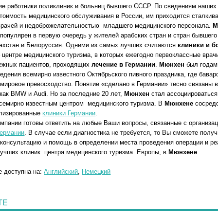
е работники поликлиник и больниц бывшего СССР. По сведениям наших 
тоимость медицинского обслуживания в России, им приходится сталкива
врачей и недоброжелательностью младшего медицинского персонала.
М
популярен в первую очередь у жителей арабских стран и стран бывшего
захстан и Белоруссия. Одними из самых лучших считаются
клиники и 
– центре медицинского туризма, в которых ежегодно первоклассные вра
бежных пациентов, проходящих
лечение в Германии
.
Мюнхен
был годами
ведения всемирно известного Октябрьского пивного праздника, где бава
 мировое превосходство. Понятие «сделано в Германии» тесно связаны в
ак BMW и Audi. Но за последние 20 лет,
Мюнхен
стал ассоциироваться
всемирно известным центром медицинского туризма. В
Мюнхене
сосред
ализированные
клиники Германии
.
мпании готовы ответить на любые Ваши вопросы, связанные с организац
Германии
. В случае если диагностика не требуется, то Вы сможете получ
консультацию и помощь в определении места проведения операции и ре
лучших клиник центра медицинского туризма Европы, в
Мюнхене
.
е доступна на:
Английский
,
Немецкий
ТЕ