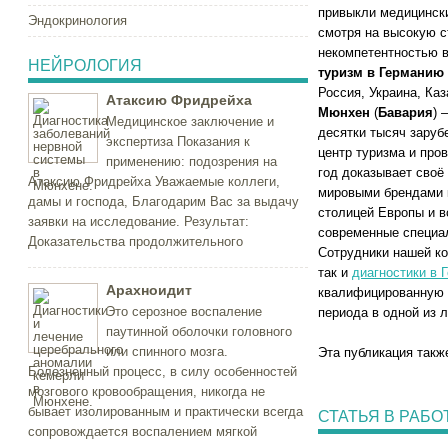
привыкли медицински
Эндокринология
смотря на высокую с
некомпетентностью 
НЕЙРОЛОГИЯ
туризм в Германию
Россия, Украина, Ка
Атаксию Фридрейха
Мюнхен
(
Бавария
) 
Медицинское заключение и
десятки тысяч зару
экспертиза Показания к
центр туризма и про
применению: подозрения на
год доказывает своё
Атаксию Фридрейха Уважаемые коллеги,
мировыми брендами к
дамы и господа, Благодарим Вас за выдачу
столицей Европы и 
заявки на исследование. Результат:
современные специ
Доказательства продолжительного
Сотрудники нашей ко
так и
диагностики в 
Арахноидит
квалифицированную 
Это серозное воспаление
периода в одной из 
паутинной оболочки головного
или спинного мозга.
Эта публикация такж
Болезненный процесс, в силу особенностей
мозгового кровообращения, никогда не
бывает изолированным и практически всегда
СТАТЬЯ В РАБО
сопровождается воспалением мягкой