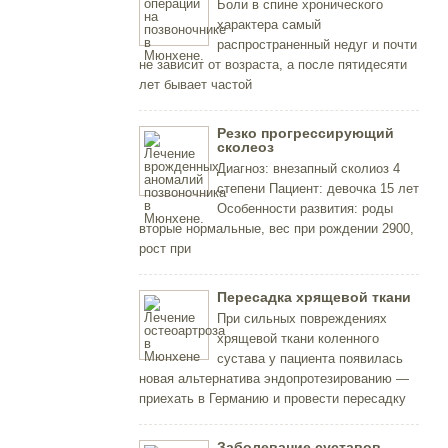
Боли в спине хронического
характера самый
распространенный недуг и почти
не зависит от возраста, а после пятидесяти
лет бывает частой
Резко прогрессирующий
сколеоз
Диагноз: внезапный сколиоз 4
степени Пациент: девочка 15 лет
Особенности развития: роды
вторые нормальные, вес при рождении 2900,
рост при
Пересадка хрящевой ткани
При сильных повреждениях
хрящевой ткани коленного
сустава у пациента появилась
новая альтернатива эндопротезированию —
приехать в Германию и провести пересадку
Заболевание суставов