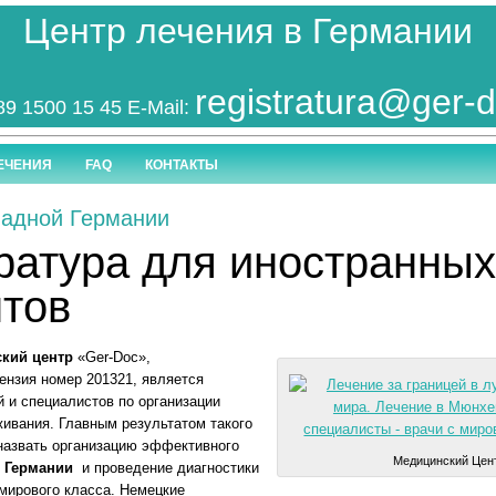
Центр лечения в Германии
registratura@ger-
 89 1500 15 45 E-Mail:
ЕЧЕНИЯ
FAQ
КОНТАКТЫ
падной Германии
ратура для иностранны
тов
кий центр
«Ger-Doc»,
ензия номер 201321, является
 и специалистов по организации
ивания. Главным результатом такого
назвать организацию эффективного
Медицинский Цен
й Германии
и проведение диагностики
мирового класса. Немецкие