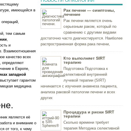
НОВОСТИ ОНКОЛОГИИ
блестящему
атуре, имеющейся в
Рак печени — симптомы,
лечение
Рак печени является очень
 операций,
серьезным раком, который по
сравнению с другими видами
ей, тем самым
достаточно часто диагностируется. Наиболее
ании
,
распространенная форма рака печени,
ость и
е. Взаимоотношения
ое качество всех
Кто выполняет SIRT
терапию
, определяют
ечение в Европе,
Подготовка Подготовка к
иках западной
селективной внутренней
выступает гарантом
лучевой терапии (SIRT)
немецкая медицина
начинается с изучения анамнеза пациента,
анализа раковой патологии печени и всех
других
не.
Процедура и риски SIRT
терапии
иник является её
Сколько времени требует
забота и внимание о
терапия Методика селективной
я от того, к чему