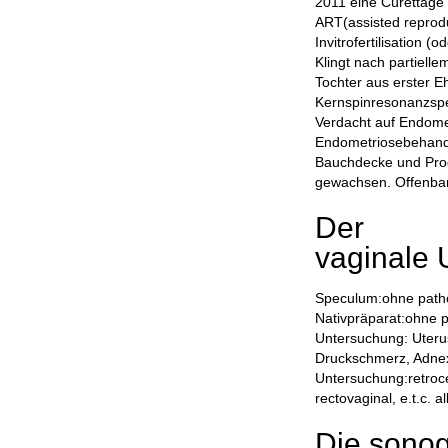
2011 eine Cürettage 
ART(assisted reprodu
Invitrofertilisation 
Klingt nach partiell
Tochter aus erster E
Kernspinresonanzspe
Verdacht auf Endomet
Endometriosebehandl
Bauchdecke und Pro
gewachsen. Offenbar
Der
vaginale
Speculum:ohne patho
Nativpräparat:ohne p
Untersuchung: Uterus:
Druckschmerz, Adnexe
Untersuchung:retroce
rectovaginal, e.t.c. al
Die sono