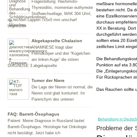
Fragestellung: Hashimoto-
meßbare hormonelle
Thyreoiditis, momentan euthyreote
bestehen nicht. Da de
Stoffwechsellage, MAK 304 U/ml,
eine Eizellkonservie
im rechten Lappen 7x5x5 mm unscharf
durchaus empfehlensw
begrenzter
XX in Beratung. Dort
durchgeführt werden:
Abgekapselte Chalazion
sollten etwa 20 Eiz
zeitliches Limit eing
ANAMNESE klagt über
Fremdkörper und drei “Kügelchen
Die Behandlungskoste
am linken Auge” die stören
Punktion auf eta 3.8
DIAGNOSE 3 abgekapselte
Die „Einlagerungskos
Für Rücksprachen st
Tumor der Niere
Die Lage der Nieren ist normal, die
Das Rauchen sollte u
Nieren sind glatt konturiert. Im
Parenchym des unteren
FAQ: Barrett-Ösophagus
Behandlung in Deutsc
Patient: Meine Diagnose in Russland lautet:
Barrett-Ösophagus. Histologie hat Onkologie
Probleme der 
nicht bestätigt. Jetzt habe ich