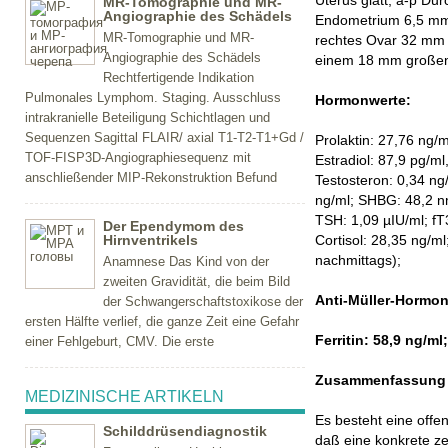
Uterus glatt, a-p D
MR-Tomographie und MR-
Angiographie des Schädels
Endometrium 6,5 mm, 
MR-Tomographie und MR-
rechtes Ovar 32 mm m
Angiographie des Schädels
einem 18 mm großen
Rechtfertigende Indikation
Pulmonales Lymphom. Staging. Ausschluss
Hormonwerte:
intrakranielle Beteiligung Schichtlagen und
Sequenzen Sagittal FLAIR/ axial T1-T2-T1+Gd /
Prolaktin: 27,76 ng/
TOF-FISP3D-Angiographiesequenz mit
Estradiol: 87,9 pg/ml
anschließender MIP-Rekonstruktion Befund
Testosteron: 0,34 ng
ng/ml; SHBG: 48,2 nm
TSH: 1,09 µIU/ml; fT3
Der Ependymom des
Hirnventrikels
Cortisol: 28,35 ng/m
nachmittags);
Anamnese Das Kind von der
zweiten Gravidität, die beim Bild
Anti-Müller-Hormon
der Schwangerschaftstoxikose der
ersten Hälfte verlief, die ganze Zeit eine Gefahr
Ferritin: 58,9 ng/ml;
einer Fehlgeburt, CMV. Die erste
Zusammenfassung 
MEDIZINISCHE ARTIKELN
Es besteht eine offe
Schilddrüsendiagnostik
daß eine konkrete zei