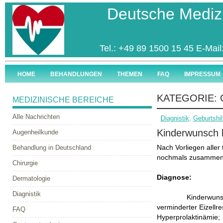
Deutsche Medi
Tel.: +49 89 1500 15 45 E-Mail
HOME
BEHANDLUNGEN
THEMEN
FAQ
IMPRESSUM
KATEGORIE:
MEDIZINISCHE BEREICHE
Alle Nachrichten
Diagnistik
,
Geburtshil
Kinderwunsch b
Augenheilkunde
Behandlung in Deutschland
Nach Vorliegen aller
nochmals zusammenf
Chirurgie
Diagnose:
Dermatologie
Diagnistik
Kinderwuns
verminderter Eizellre
FAQ
Hyperprolaktinämie;