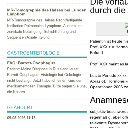
Die vorlä
durch die
MR-Tomographie des Halses bei Lungen
Limphom
MR-Tomographie des Halses Rechtfertigende
Indikation Pulmonales Lymphom. Ausschluss
zervikale Beteiligung. Schichtführung und
Sequenzen Axiale T2-und
Patientin ist heute 
Prof. XXX zur Hormo
GASTROENTEROLOGIE
Befund.
FAQ: Barrett-Ösophagus
Prof. XXX meint es 
Patient: Meine Diagnose in Russland lautet:
Barrett-Ösophagus. Histologie hat Onkologie
Letzte Periode:xx.xx.
nicht bestätigt. Jetzt habe ich einen Kurs der
Abrasio), Hormone:ke
medikamentösen Therapie. Bitte sagen Sie uns,
Operationen:2006 zw
die Kosten
Anamnese
GEÄNDERT
subjektiv beschwerd
regelmäßig, aber off
09.08.2026 11:13
relevante Dysmenorrh