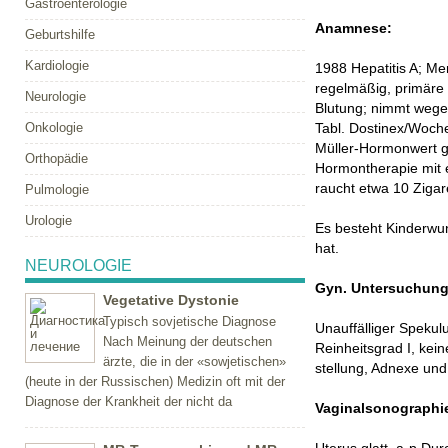
Gastroenterologie
Anamnese:
Geburtshilfe
Kardiologie
1988 Hepatitis A; Me
regelmäßig, primäre
Neurologie
Blutung; nimmt wege
Onkologie
Tabl. Dostinex/Woche
Müller-Hormonwert g
Orthopädie
Hormontherapie mit 
raucht etwa 10 Zigare
Pulmologie
Urologie
Es besteht Kinderwun
hat.
NEUROLOGIE
Gyn. Untersuchun
Vegetative Dystonie
Typisch sovjetische Diagnose
Unauffälliger Spekul
Nach Meinung der deutschen
Reinheitsgrad I, kein
ärzte, die in der «sowjetischen»
stellung, Adnexe und
(heute in der Russischen) Medizin oft mit der
Diagnose der Krankheit der nicht da
Vaginalsonographi