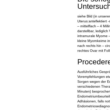
Untersuch
siehe Bild (in unsere
Uterus:anteflektier
– mittelflach – 4 Mil
darstellbar, lediglic
intramurale Myome – j
kleine Myomkeime i
nach rechts hin – cir
rechtes Ovar mit Foll
Proceder
Ausführliches Gesprä
Vorempfehlungen etw
Sorgen wegen der En
verschiedenen Therap
Minuten) besprochen.
Endometriumbeurteilu
Adhäsionen, falls no
Endometriosediagnos